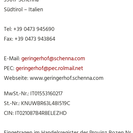
Südtirol – Italien
Tel:
+39 0473 945690
Fax:
+39 0473 943864
E-Mail:
geringerhof@schenna.com
PEC:
geringerhof@pec.rolmail.net
Webseite:
www.geringerhof.schenna.com
MwSt.-Nr.:
IT01553160217
St.-Nr.:
KNUWBR63L48I519C
CIN:
IT021087B4R8ELEZHD
Eingetragen im Handelsregister der Provinz Bozen Nr.