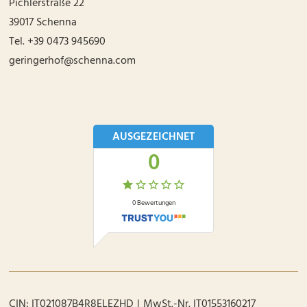
Pichlerstraße 22
39017
Schenna
Tel.
+39 0473 945690
geringerhof@schenna.com
AUSGEZEICHNET
0
0
Bewertungen
CIN:
IT021087B4R8ELEZHD
MwSt.-Nr.
IT01553160217