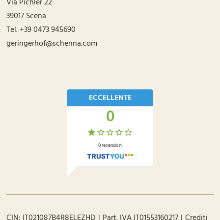
Via Pichler 22
39017
Scena
Tel.
+39 0473 945690
geringerhof@schenna.com
ECCELLENTE
0
0
recensioni
CIN:
IT021087B4R8ELEZHD
Part. IVA
IT01553160217
Crediti