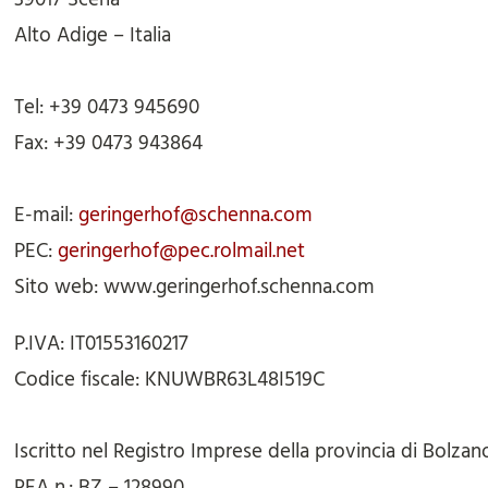
Alto Adige – Italia
Tel:
+39 0473 945690
Fax:
+39 0473 943864
E-mail:
geringerhof@schenna.com
PEC:
geringerhof@pec.rolmail.net
Sito web:
www.geringerhof.schenna.com
P.IVA:
IT01553160217
Codice fiscale:
KNUWBR63L48I519C
Iscritto nel Registro Imprese della provincia di Bolzan
REA n.:
BZ – 128990